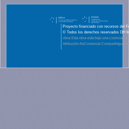
Proyecto financiado con recursos del F
© Todos los derechos reservados DH 
cbna
Esta obra está bajo una Licencia C
Atribución-NoComercial-CompartirIgual 4.0