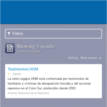
Filters
Showing 1 results
Archival description
Sort by:
Most recent
Testimonios/ ANM
T
Series
La serie Legajos ANM está conformada por testimonios de
familiares y víctimas de desaparición forzada y del accionar
represivo en el Cono Sur, producidos desde 2003.
Archivo Nacional de la Memoria