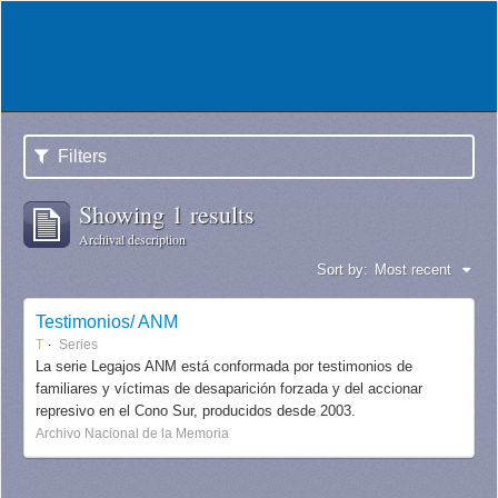
Filters
Showing 1 results
Archival description
Sort by:
Most recent
Testimonios/ ANM
T
Series
La serie Legajos ANM está conformada por testimonios de
familiares y víctimas de desaparición forzada y del accionar
represivo en el Cono Sur, producidos desde 2003.
Archivo Nacional de la Memoria