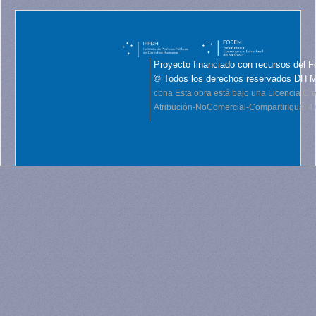
Proyecto financiado con recursos del F
© Todos los derechos reservados DH 
cbna
Esta obra está bajo una Licencia C
Atribución-NoComercial-CompartirIgual 4.0