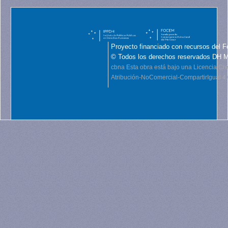
Proyecto financiado con recursos del F
© Todos los derechos reservados DH 
cbna
Esta obra está bajo una Licencia C
Atribución-NoComercial-CompartirIgual 4.0