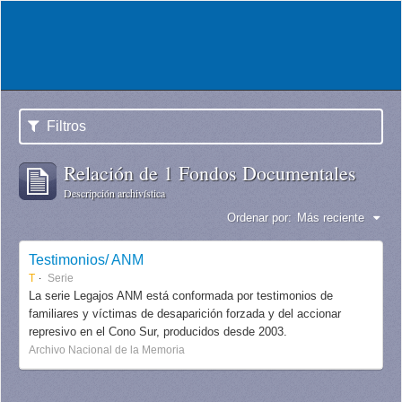
Filtros
Relación de 1 Fondos Documentales
Descripción archivística
Ordenar por:
Más reciente
Testimonios/ ANM
T
Serie
La serie Legajos ANM está conformada por testimonios de
familiares y víctimas de desaparición forzada y del accionar
represivo en el Cono Sur, producidos desde 2003.
Archivo Nacional de la Memoria