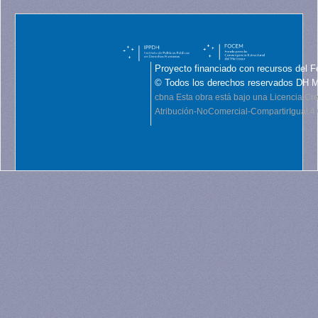
Proyecto financiado con recursos del F
© Todos los derechos reservados DH 
cbna
Esta obra está bajo una Licencia C
Atribución-NoComercial-CompartirIgual 4.0