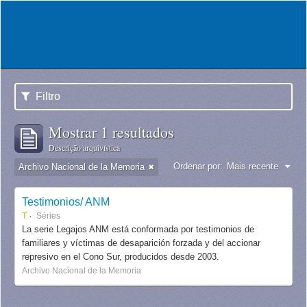
Filtro
Mostrar 1 resultados
Descrição arquivística
Ordenar por:
Mais recente
Archivo Nacional de la Memoria
Testimonios/ ANM
T
Séries
La serie Legajos ANM está conformada por testimonios de
familiares y víctimas de desaparición forzada y del accionar
represivo en el Cono Sur, producidos desde 2003.
Archivo Nacional de la Memoria