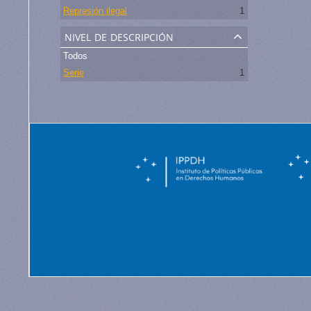
Represión ilegal
1
nivel de descripción
Todos
Serie
1