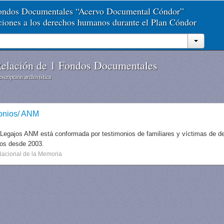
Fondos Documentales “Acervo Documental Cóndor”
aciones a los derechos humanos durante el Plan Cóndor
elación de 1 Fondos Documentales
scripción archivística
onios/ ANM
 Legajos ANM está conformada por testimonios de familiares y víctimas de des
dos desde 2003.
Nacional de la Memoria