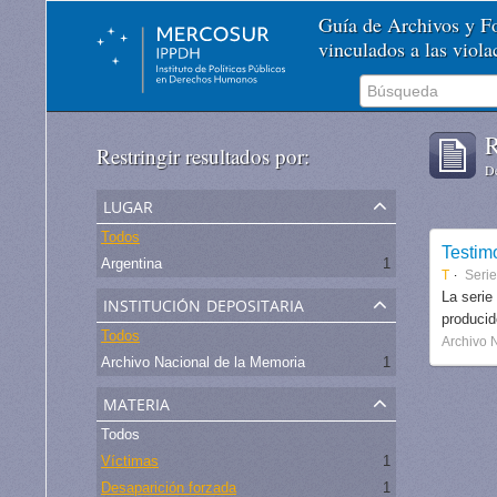
Guía de Archivos y 
vinculados a las viol
R
Restringir resultados por:
De
lugar
Todos
Testim
Argentina
1
T
Serie
institución depositaria
La serie
produci
Todos
Archivo 
Archivo Nacional de la Memoria
1
materia
Todos
Víctimas
1
Desaparición forzada
1