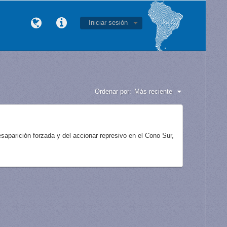
Iniciar sesión
Ordenar por:
Más reciente
aparición forzada y del accionar represivo en el Cono Sur,