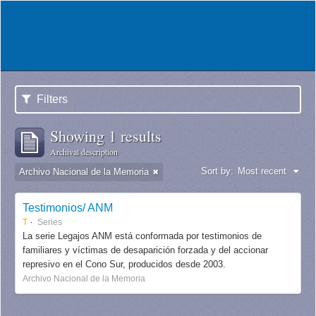
Filters
Showing 1 results
Archival description
Sort by:
Most recent
Archivo Nacional de la Memoria
Testimonios/ ANM
T
Series
La serie Legajos ANM está conformada por testimonios de
familiares y víctimas de desaparición forzada y del accionar
represivo en el Cono Sur, producidos desde 2003.
Archivo Nacional de la Memoria