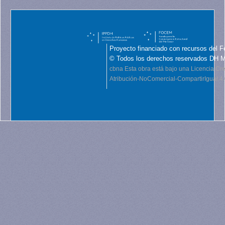
Proyecto financiado con recursos del F
© Todos los derechos reservados DH 
cbna
Esta obra está bajo una Licencia C
Atribución-NoComercial-CompartirIgual 4.0