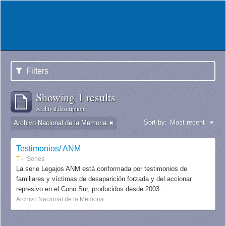
Filters
Showing 1 results
Archival description
Sort by:
Most recent
Archivo Nacional de la Memoria
Testimonios/ ANM
T
Series
La serie Legajos ANM está conformada por testimonios de
familiares y víctimas de desaparición forzada y del accionar
represivo en el Cono Sur, producidos desde 2003.
Archivo Nacional de la Memoria