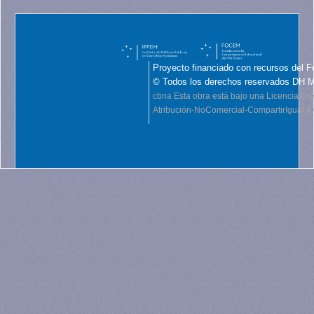
Proyecto financiado con recursos del F
© Todos los derechos reservados DH 
cbna
Esta obra está bajo una Licencia C
Atribución-NoComercial-CompartirIgual 4.0