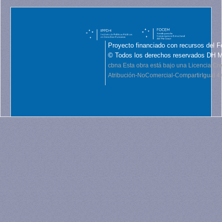
Proyecto financiado con recursos del F
© Todos los derechos reservados DH 
cbna
Esta obra está bajo una Licencia C
Atribución-NoComercial-CompartirIgual 4.0