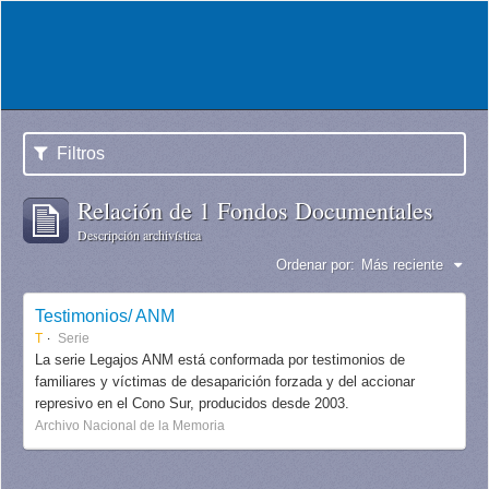
Filtros
Relación de 1 Fondos Documentales
Descripción archivística
Ordenar por:
Más reciente
Testimonios/ ANM
T
Serie
La serie Legajos ANM está conformada por testimonios de
familiares y víctimas de desaparición forzada y del accionar
represivo en el Cono Sur, producidos desde 2003.
Archivo Nacional de la Memoria