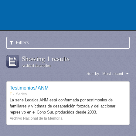
Filters
Showing 1 results
Archival description
Sort by:
Most recent
Testimonios/ ANM
T
Series
La serie Legajos ANM está conformada por testimonios de
familiares y víctimas de desaparición forzada y del accionar
represivo en el Cono Sur, producidos desde 2003.
Archivo Nacional de la Memoria