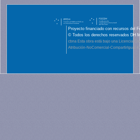
Proyecto financiado con recursos del F
© Todos los derechos reservados DH 
cbna
Esta obra está bajo una Licencia C
Atribución-NoComercial-CompartirIgual 4.0