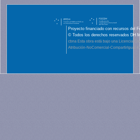
Proyecto financiado con recursos del F
© Todos los derechos reservados DH 
cbna
Esta obra está bajo una Licencia C
Atribución-NoComercial-CompartirIgual 4.0