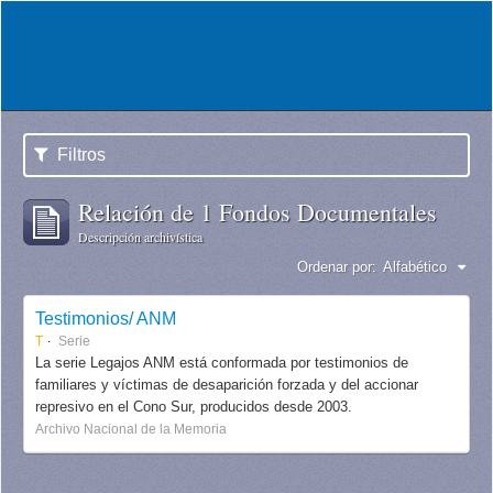
Filtros
Relación de 1 Fondos Documentales
Descripción archivística
Ordenar por:
Alfabético
Testimonios/ ANM
T
Serie
La serie Legajos ANM está conformada por testimonios de
familiares y víctimas de desaparición forzada y del accionar
represivo en el Cono Sur, producidos desde 2003.
Archivo Nacional de la Memoria