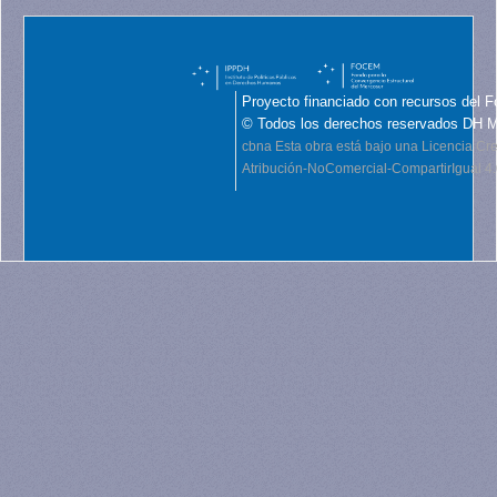
Proyecto financiado con recursos del F
© Todos los derechos reservados DH 
cbna
Esta obra está bajo una Licencia C
Atribución-NoComercial-CompartirIgual 4.0