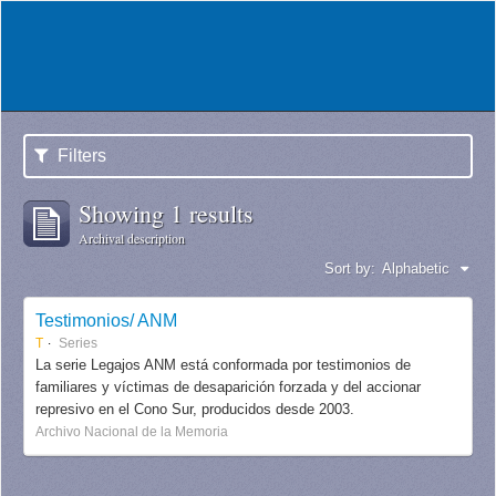
Filters
Showing 1 results
Archival description
Sort by:
Alphabetic
Testimonios/ ANM
T
Series
La serie Legajos ANM está conformada por testimonios de
familiares y víctimas de desaparición forzada y del accionar
represivo en el Cono Sur, producidos desde 2003.
Archivo Nacional de la Memoria