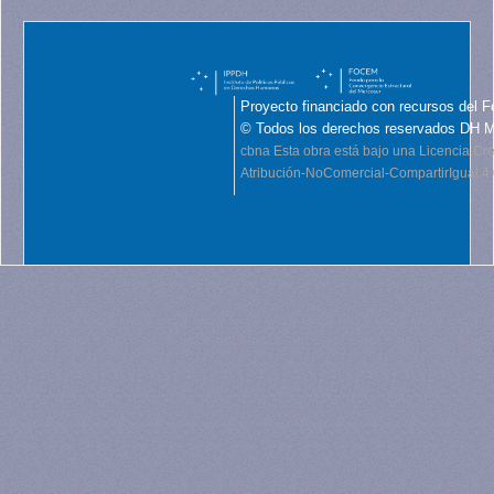
Proyecto financiado con recursos del F
© Todos los derechos reservados DH 
cbna
Esta obra está bajo una Licencia C
Atribución-NoComercial-CompartirIgual 4.0