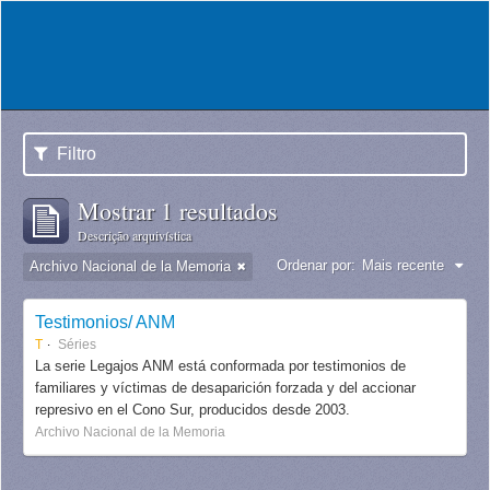
Filtro
Mostrar 1 resultados
Descrição arquivística
Ordenar por:
Mais recente
Archivo Nacional de la Memoria
Testimonios/ ANM
T
Séries
La serie Legajos ANM está conformada por testimonios de
familiares y víctimas de desaparición forzada y del accionar
represivo en el Cono Sur, producidos desde 2003.
Archivo Nacional de la Memoria