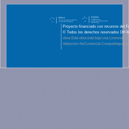
Proyecto financiado con recursos del F
© Todos los derechos reservados DH 
cbna
Esta obra está bajo una Licencia C
Atribución-NoComercial-CompartirIgual 4.0