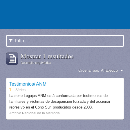
Filtro
Mostrar 1 resultados
Descrição arquivística
Ordenar por:
Alfabético
Testimonios/ ANM
T
Séries
La serie Legajos ANM está conformada por testimonios de
familiares y víctimas de desaparición forzada y del accionar
represivo en el Cono Sur, producidos desde 2003.
Archivo Nacional de la Memoria