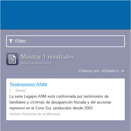
Filtro
Mostrar 1 resultados
Descrição arquivística
Ordenar por:
Alfabético
Testimonios/ ANM
T
Séries
La serie Legajos ANM está conformada por testimonios de
familiares y víctimas de desaparición forzada y del accionar
represivo en el Cono Sur, producidos desde 2003.
Archivo Nacional de la Memoria