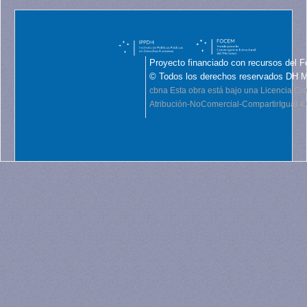
Proyecto financiado con recursos del F
© Todos los derechos reservados DH 
cbna
Esta obra está bajo una Licencia C
Atribución-NoComercial-CompartirIgual 4.0