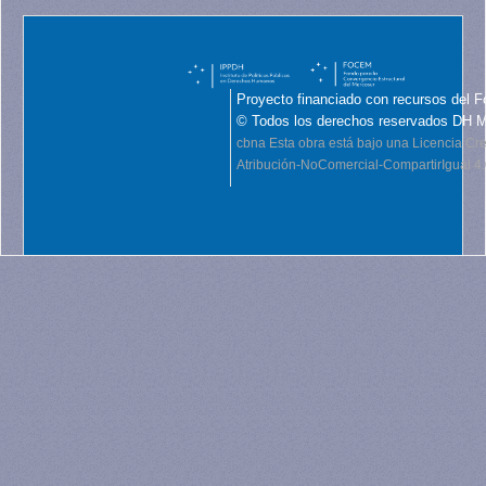
Proyecto financiado con recursos del F
© Todos los derechos reservados DH 
cbna
Esta obra está bajo una Licencia C
Atribución-NoComercial-CompartirIgual 4.0