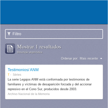
Filtro
Mostrar 1 resultados
Descrição arquivística
Ordenar por:
Mais recente
Testimonios/ ANM
T
Séries
La serie Legajos ANM está conformada por testimonios de
familiares y víctimas de desaparición forzada y del accionar
represivo en el Cono Sur, producidos desde 2003.
Archivo Nacional de la Memoria