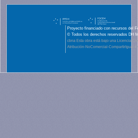
Proyecto financiado con recursos del F
© Todos los derechos reservados DH 
cbna
Esta obra está bajo una Licencia C
Atribución-NoComercial-CompartirIgual 4.0