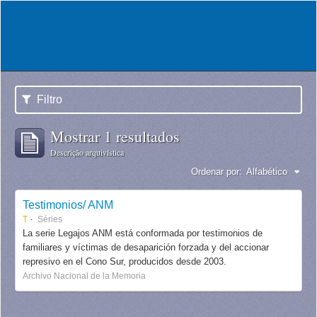
Filtro
Mostrar 1 resultados
Descrição arquivística
Ordenar por:
Alfabético
Testimonios/ ANM
T
Séries
La serie Legajos ANM está conformada por testimonios de
familiares y víctimas de desaparición forzada y del accionar
represivo en el Cono Sur, producidos desde 2003.
Archivo Nacional de la Memoria