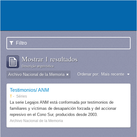
Filtro
Mostrar 1 resultados
Descrição arquivística
Ordenar por:
Mais recente
Archivo Nacional de la Memoria
Testimonios/ ANM
T
Séries
La serie Legajos ANM está conformada por testimonios de
familiares y víctimas de desaparición forzada y del accionar
represivo en el Cono Sur, producidos desde 2003.
Archivo Nacional de la Memoria