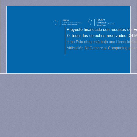
Proyecto financiado con recursos del F
© Todos los derechos reservados DH 
cbna
Esta obra está bajo una Licencia C
Atribución-NoComercial-CompartirIgual 4.0