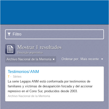
Filtro
Mostrar 1 resultados
Descrição arquivística
Ordenar por:
Mais recente
Archivo Nacional de la Memoria
Testimonios/ ANM
T
Séries
La serie Legajos ANM está conformada por testimonios de
familiares y víctimas de desaparición forzada y del accionar
represivo en el Cono Sur, producidos desde 2003.
Archivo Nacional de la Memoria