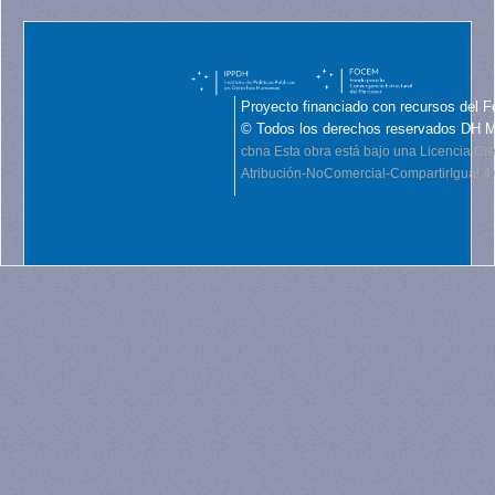
Proyecto financiado con recursos del F
© Todos los derechos reservados DH 
cbna
Esta obra está bajo una Licencia C
Atribución-NoComercial-CompartirIgual 4.0