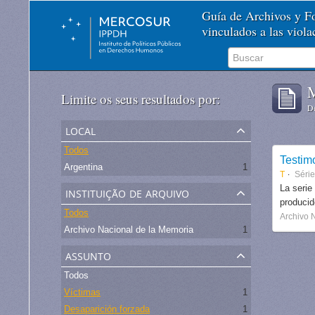
Guía de Archivos y 
vinculados a las viol
M
Limite os seus resultados por:
De
local
Todos
Testim
Argentina
1
T
Séri
instituição de arquivo
La serie
produci
Todos
Archivo 
Archivo Nacional de la Memoria
1
assunto
Todos
Víctimas
1
Desaparición forzada
1