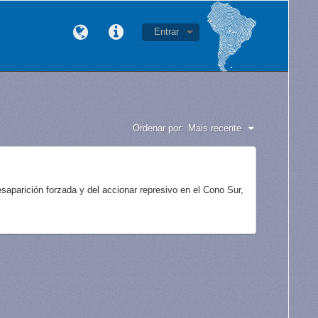
Entrar
Ordenar por:
Mais recente
aparición forzada y del accionar represivo en el Cono Sur,