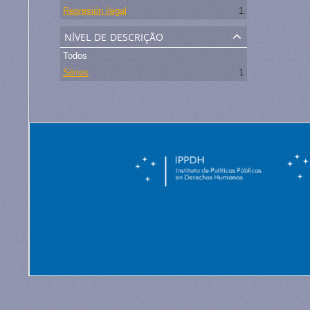
Represión ilegal
1
nível de descrição
Todos
Séries
1