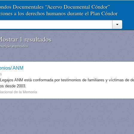
Fondos Documentales “Acervo Documental Cóndor”
aciones a los derechos humanos durante el Plan Cóndor
ostrar 1 resultados
scrição arquivística
onios/ ANM
es
 Legajos ANM está conformada por testimonios de familiares y víctimas de des
dos desde 2003.
Nacional de la Memoria