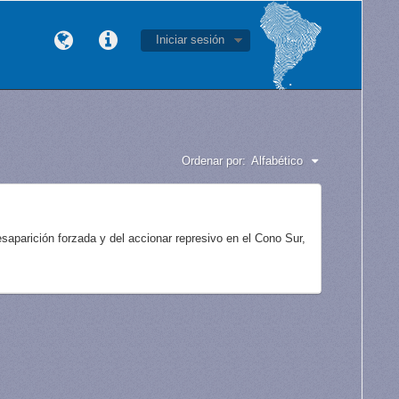
Iniciar sesión
Ordenar por:
Alfabético
aparición forzada y del accionar represivo en el Cono Sur,