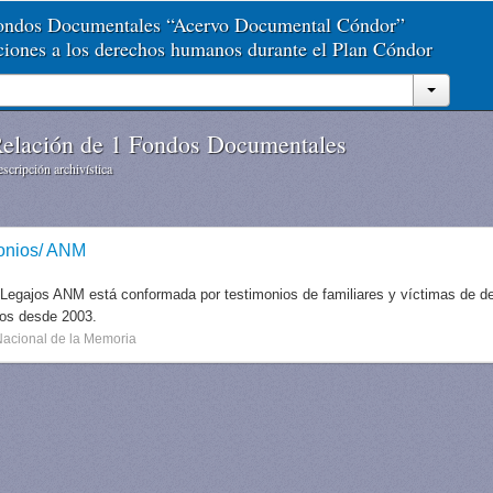
Fondos Documentales “Acervo Documental Cóndor”
aciones a los derechos humanos durante el Plan Cóndor
elación de 1 Fondos Documentales
scripción archivística
onios/ ANM
 Legajos ANM está conformada por testimonios de familiares y víctimas de des
dos desde 2003.
Nacional de la Memoria