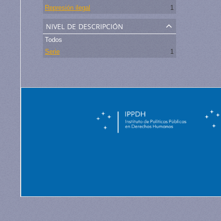
Represión ilegal
1
nivel de descripción
Todos
Serie
1