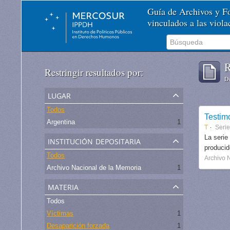
Guía de Archivos y 
vinculados a las viol
R
Restringir resultados por:
De
lugar
Todos
Testim
Argentina
1
T
Serie
institución depositaria
La serie
produci
Todos
Archivo 
Archivo Nacional de la Memoria
1
materia
Todos
Víctimas
1
Desaparición forzada
1