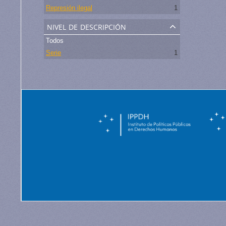
Represión ilegal
1
nivel de descripción
Todos
Serie
1