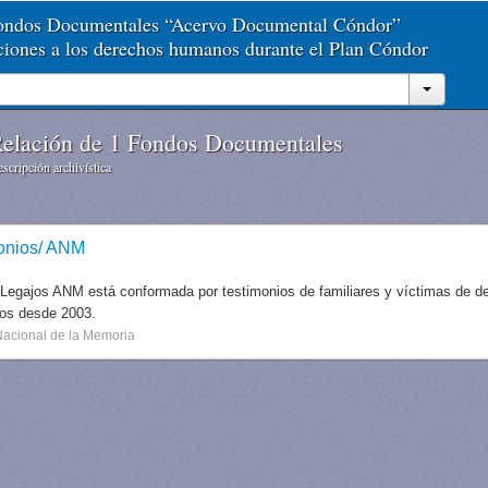
Fondos Documentales “Acervo Documental Cóndor”
aciones a los derechos humanos durante el Plan Cóndor
elación de 1 Fondos Documentales
scripción archivística
onios/ ANM
 Legajos ANM está conformada por testimonios de familiares y víctimas de des
dos desde 2003.
Nacional de la Memoria