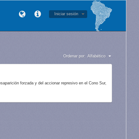
Iniciar sesión
Ordenar por:
Alfabético
aparición forzada y del accionar represivo en el Cono Sur,