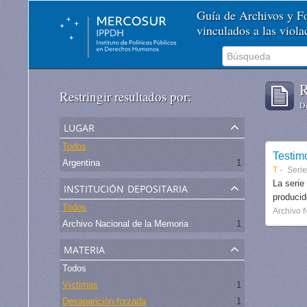
Guía de Archivos y 
vinculados a las viol
R
Restringir resultados por:
De
lugar
Todos
Testim
Argentina
1
T
Serie
institución depositaria
La serie
produci
Todos
Archivo 
Archivo Nacional de la Memoria
1
materia
Todos
Víctimas
1
Desaparición forzada
1