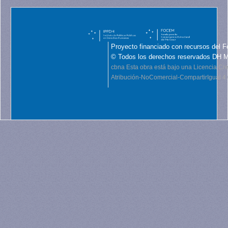
Proyecto financiado con recursos del F
© Todos los derechos reservados DH 
cbna
Esta obra está bajo una Licencia C
Atribución-NoComercial-CompartirIgual 4.0