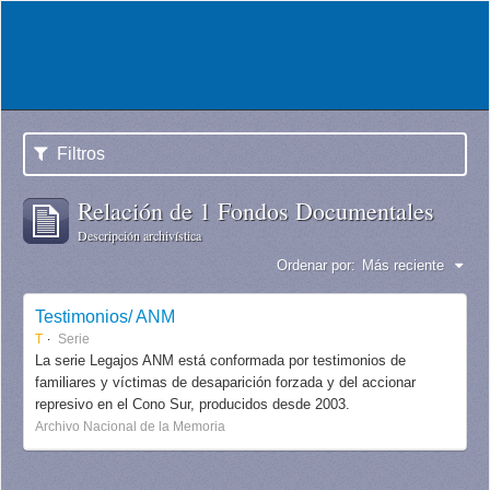
Filtros
Relación de 1 Fondos Documentales
Descripción archivística
Ordenar por:
Más reciente
Testimonios/ ANM
T
Serie
La serie Legajos ANM está conformada por testimonios de
familiares y víctimas de desaparición forzada y del accionar
represivo en el Cono Sur, producidos desde 2003.
Archivo Nacional de la Memoria