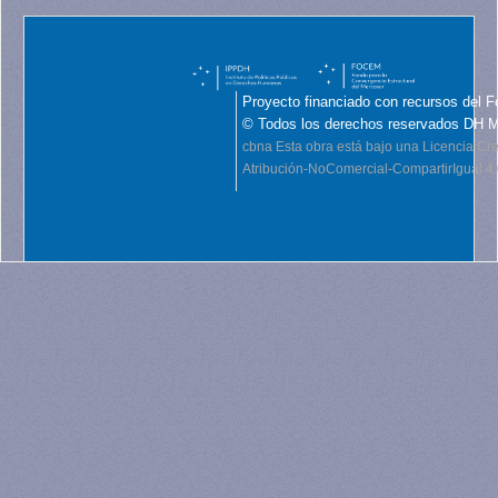
Proyecto financiado con recursos del F
© Todos los derechos reservados DH 
cbna
Esta obra está bajo una Licencia C
Atribución-NoComercial-CompartirIgual 4.0