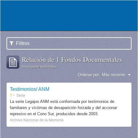
Filtros
Relación de 1 Fondos Documentales
Descripción archivística
Ordenar por:
Más reciente
Testimonios/ ANM
T
Serie
La serie Legajos ANM está conformada por testimonios de
familiares y víctimas de desaparición forzada y del accionar
represivo en el Cono Sur, producidos desde 2003.
Archivo Nacional de la Memoria