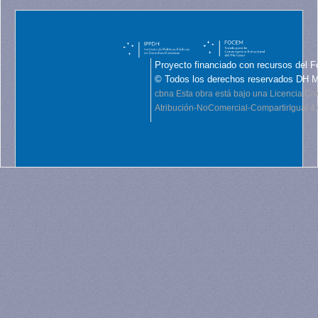
Proyecto financiado con recursos del F
© Todos los derechos reservados DH 
cbna
Esta obra está bajo una Licencia C
Atribución-NoComercial-CompartirIgual 4.0