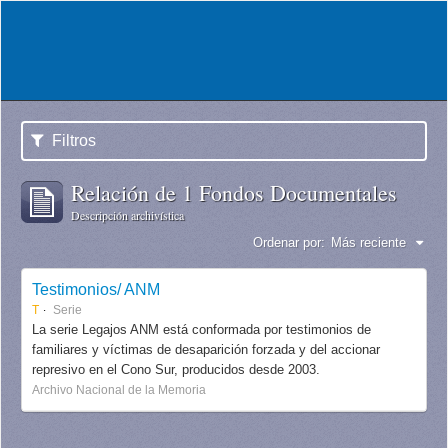
Filtros
Relación de 1 Fondos Documentales
Descripción archivística
Ordenar por:
Más reciente
Testimonios/ ANM
T
Serie
La serie Legajos ANM está conformada por testimonios de
familiares y víctimas de desaparición forzada y del accionar
represivo en el Cono Sur, producidos desde 2003.
Archivo Nacional de la Memoria