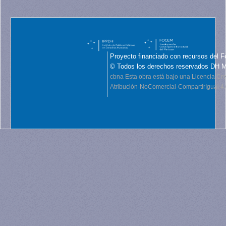
Proyecto financiado con recursos del F
© Todos los derechos reservados DH 
cbna
Esta obra está bajo una Licencia C
Atribución-NoComercial-CompartirIgual 4.0