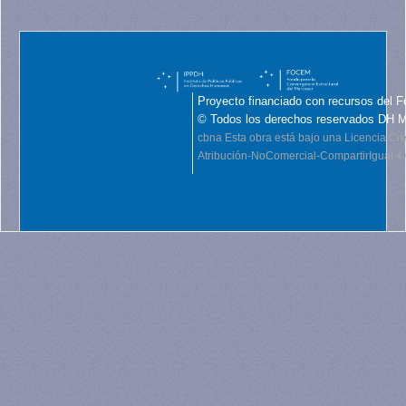
Proyecto financiado con recursos del F
© Todos los derechos reservados DH 
cbna
Esta obra está bajo una Licencia C
Atribución-NoComercial-CompartirIgual 4.0