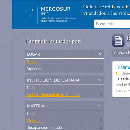
Guía de Archivos y 
vinculados a las viol
R
Restringir resultados por:
De
lugar
Archivo 
Todos
Testim
Argentina
1
T
Serie
institución depositaria
La serie
produci
Todos
Archivo 
Archivo Nacional de la Memoria
1
materia
Todos
Víctimas
1
Desaparición forzada
1