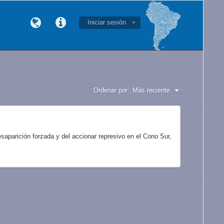
Iniciar sesión
Ordenar por:
Más reciente
aparición forzada y del accionar represivo en el Cono Sur,