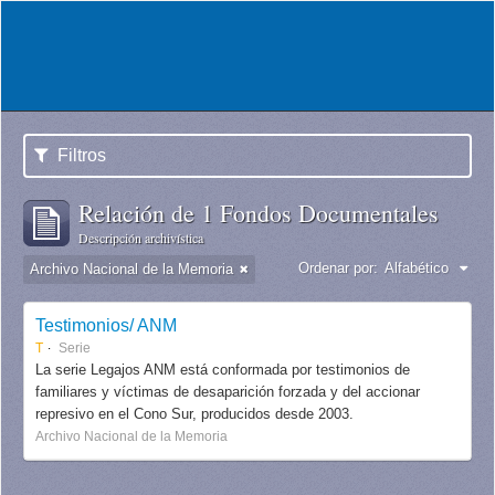
Filtros
Relación de 1 Fondos Documentales
Descripción archivística
Ordenar por:
Alfabético
Archivo Nacional de la Memoria
Testimonios/ ANM
T
Serie
La serie Legajos ANM está conformada por testimonios de
familiares y víctimas de desaparición forzada y del accionar
represivo en el Cono Sur, producidos desde 2003.
Archivo Nacional de la Memoria