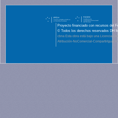
Proyecto financiado con recursos del F
© Todos los derechos reservados DH 
cbna
Esta obra está bajo una Licencia C
Atribución-NoComercial-CompartirIgual 4.0