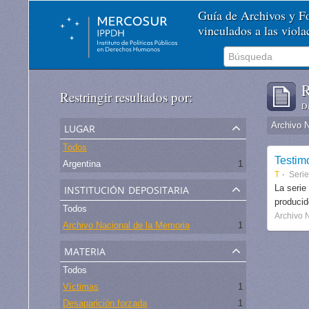
Guía de Archivos y 
vinculados a las viol
R
Restringir resultados por:
De
lugar
Archivo 
Todos
Testim
Argentina
1
T
Serie
institución depositaria
La serie
produci
Todos
Archivo 
Archivo Nacional de la Memoria
1
materia
Todos
Víctimas
1
Desaparición forzada
1