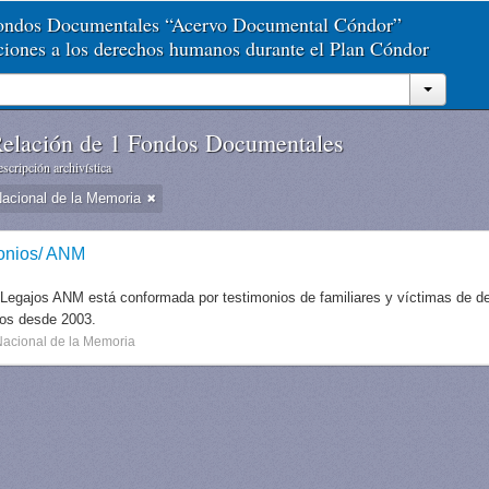
Fondos Documentales “Acervo Documental Cóndor”
aciones a los derechos humanos durante el Plan Cóndor
elación de 1 Fondos Documentales
scripción archivística
Nacional de la Memoria
onios/ ANM
 Legajos ANM está conformada por testimonios de familiares y víctimas de des
dos desde 2003.
Nacional de la Memoria