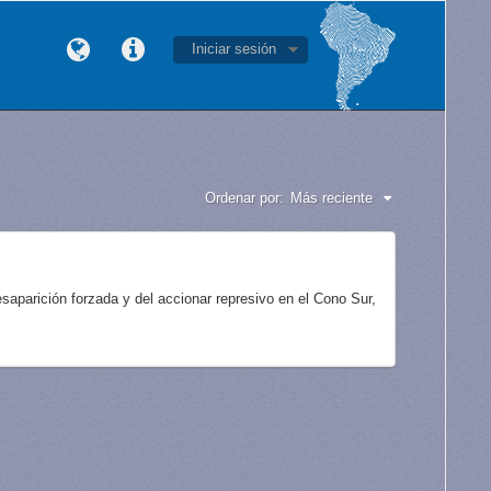
Iniciar sesión
Ordenar por:
Más reciente
aparición forzada y del accionar represivo en el Cono Sur,