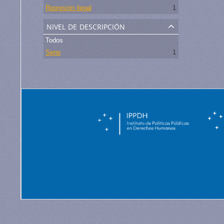
Represión ilegal
1
nivel de descripción
Todos
Serie
1