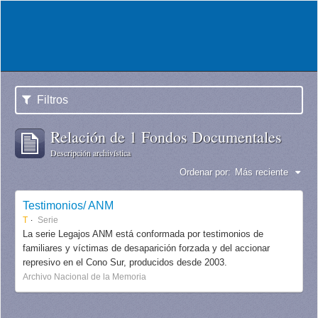
Filtros
Relación de 1 Fondos Documentales
Descripción archivística
Ordenar por:
Más reciente
Testimonios/ ANM
T
Serie
La serie Legajos ANM está conformada por testimonios de
familiares y víctimas de desaparición forzada y del accionar
represivo en el Cono Sur, producidos desde 2003.
Archivo Nacional de la Memoria