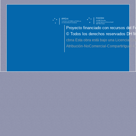
Proyecto financiado con recursos del F
© Todos los derechos reservados DH 
cbna
Esta obra está bajo una Licencia C
Atribución-NoComercial-CompartirIgual 4.0