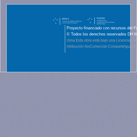
Proyecto financiado con recursos del F
© Todos los derechos reservados DH 
cbna
Esta obra está bajo una Licencia C
Atribución-NoComercial-CompartirIgual 4.0