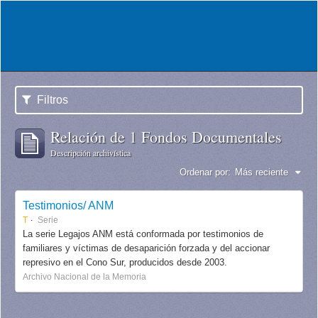
Filtros
Relación de 1 Fondos Documentales
Descripción archivística
Ordenar por:
Más reciente
Testimonios/ ANM
T
Serie
La serie Legajos ANM está conformada por testimonios de
familiares y víctimas de desaparición forzada y del accionar
represivo en el Cono Sur, producidos desde 2003.
Archivo Nacional de la Memoria