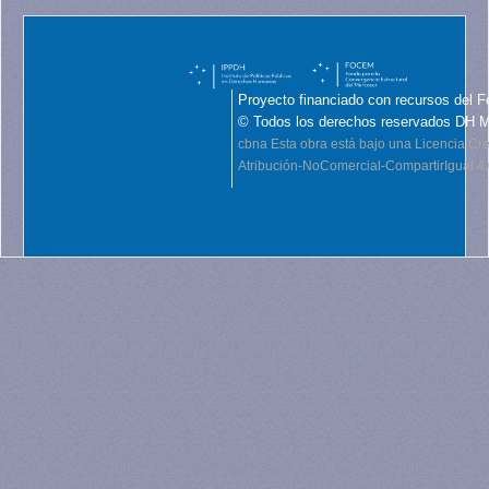
Proyecto financiado con recursos del F
© Todos los derechos reservados DH 
cbna
Esta obra está bajo una Licencia C
Atribución-NoComercial-CompartirIgual 4.0