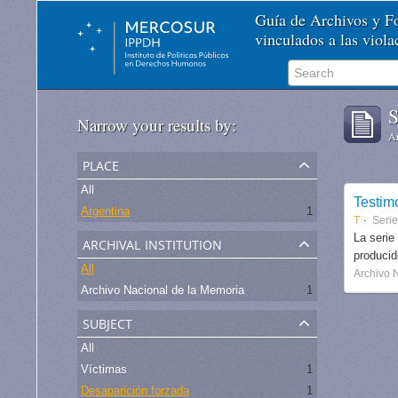
Guía de Archivos y 
vinculados a las viol
S
Narrow your results by:
Ar
place
All
Testim
Argentina
1
T
Seri
archival institution
La serie
produci
All
Archivo 
Archivo Nacional de la Memoria
1
subject
All
Víctimas
1
Desaparición forzada
1