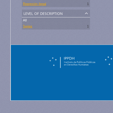
Represión ilegal
1
level of description
All
Series
1