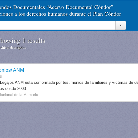
Fondos Documentales “Acervo Documental Cóndor”
aciones a los derechos humanos durante el Plan Cóndor
howing 1 results
chival description
onios/ ANM
es
 Legajos ANM está conformada por testimonios de familiares y víctimas de des
dos desde 2003.
Nacional de la Memoria