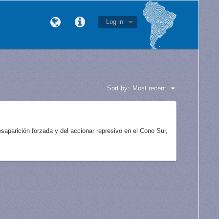
Log in
Sort by:
Most recent
aparición forzada y del accionar represivo en el Cono Sur,