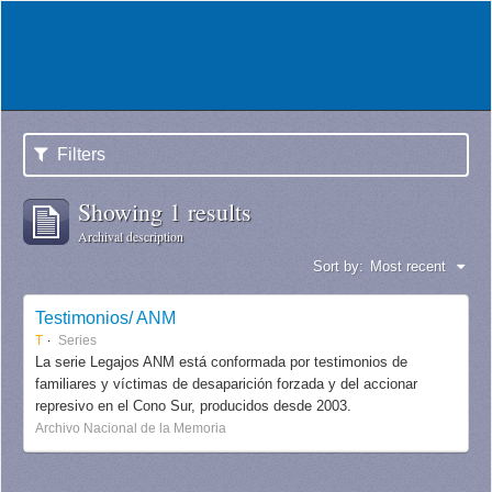
Filters
Showing 1 results
Archival description
Sort by:
Most recent
Testimonios/ ANM
T
Series
La serie Legajos ANM está conformada por testimonios de
familiares y víctimas de desaparición forzada y del accionar
represivo en el Cono Sur, producidos desde 2003.
Archivo Nacional de la Memoria