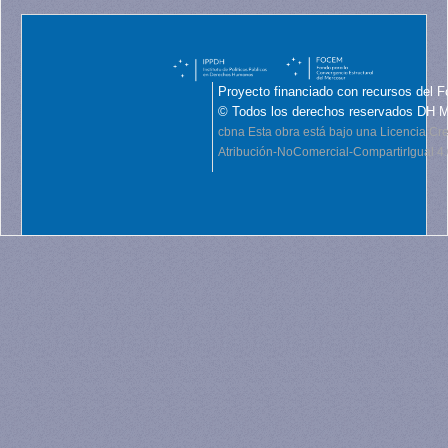
Proyecto financiado con recursos del F
© Todos los derechos reservados DH 
cbna
Esta obra está bajo una Licencia C
Atribución-NoComercial-CompartirIgual 4.0