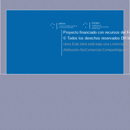
Proyecto financiado con recursos del F
© Todos los derechos reservados DH 
cbna
Esta obra está bajo una Licencia C
Atribución-NoComercial-CompartirIgual 4.0