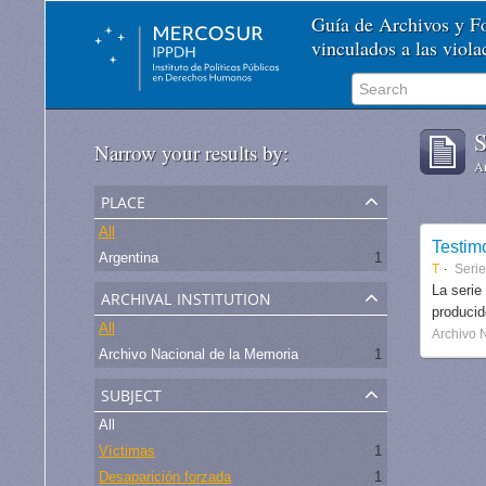
Guía de Archivos y 
vinculados a las viol
S
Narrow your results by:
Ar
place
All
Testim
Argentina
1
T
Seri
archival institution
La serie
produci
All
Archivo 
Archivo Nacional de la Memoria
1
subject
All
Víctimas
1
Desaparición forzada
1