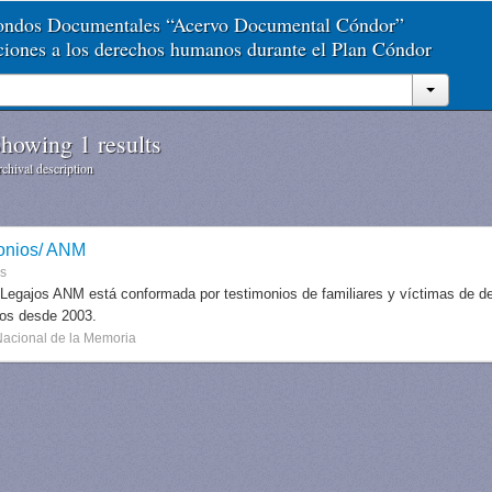
Fondos Documentales “Acervo Documental Cóndor”
aciones a los derechos humanos durante el Plan Cóndor
howing 1 results
chival description
onios/ ANM
es
 Legajos ANM está conformada por testimonios de familiares y víctimas de des
dos desde 2003.
Nacional de la Memoria