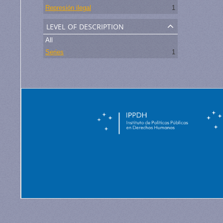
Represión ilegal
1
level of description
All
Series
1