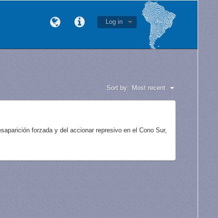
Log in
Sort by:
Most recent
aparición forzada y del accionar represivo en el Cono Sur,