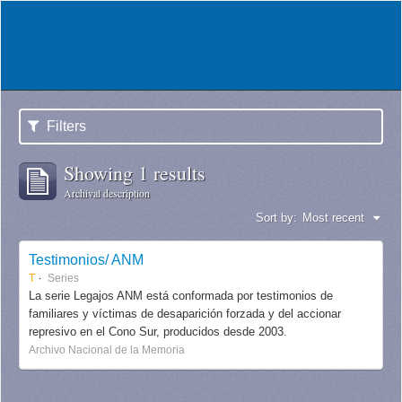
Filters
Showing 1 results
Archival description
Sort by:
Most recent
Testimonios/ ANM
T
Series
La serie Legajos ANM está conformada por testimonios de
familiares y víctimas de desaparición forzada y del accionar
represivo en el Cono Sur, producidos desde 2003.
Archivo Nacional de la Memoria