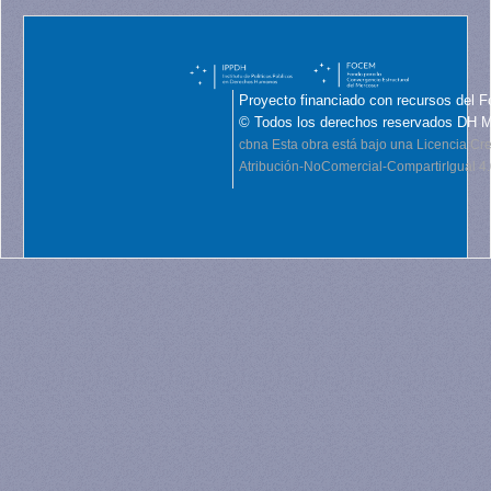
Proyecto financiado con recursos del F
© Todos los derechos reservados DH 
cbna
Esta obra está bajo una Licencia C
Atribución-NoComercial-CompartirIgual 4.0