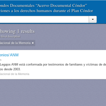
Fondos Documentales “Acervo Documental Cóndor”
aciones a los derechos humanos durante el Plan Cóndor
howing 1 results
chival description
Nacional de la Memoria
onios/ ANM
es
 Legajos ANM está conformada por testimonios de familiares y víctimas de des
dos desde 2003.
Nacional de la Memoria