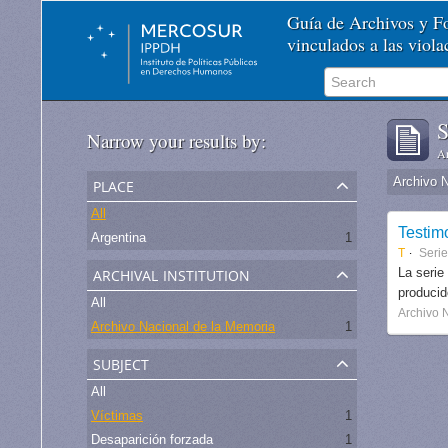
Guía de Archivos y 
vinculados a las viol
S
Narrow your results by:
Ar
place
Archivo 
All
Testim
Argentina
1
T
Seri
archival institution
La serie
produci
All
Archivo 
Archivo Nacional de la Memoria
1
subject
All
Víctimas
1
Desaparición forzada
1