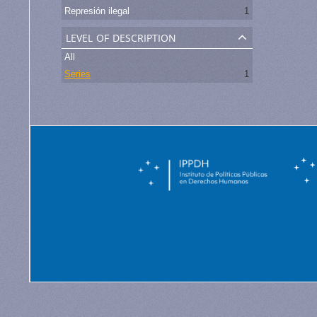
Represión ilegal
1
level of description
All
Series
1