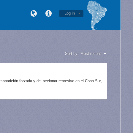
Log in
Sort by:
Most recent
aparición forzada y del accionar represivo en el Cono Sur,