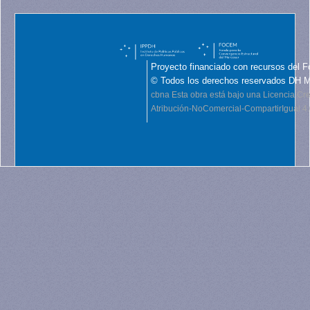
Proyecto financiado con recursos del F
© Todos los derechos reservados DH 
cbna
Esta obra está bajo una Licencia C
Atribución-NoComercial-CompartirIgual 4.0