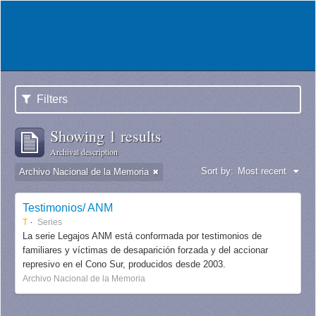
Filters
Showing 1 results
Archival description
Sort by:
Most recent
Archivo Nacional de la Memoria
Testimonios/ ANM
T
Series
La serie Legajos ANM está conformada por testimonios de
familiares y víctimas de desaparición forzada y del accionar
represivo en el Cono Sur, producidos desde 2003.
Archivo Nacional de la Memoria