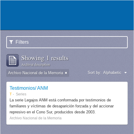
Filters
Showing 1 results
Archival description
Sort by:
Alphabetic
Archivo Nacional de la Memoria
Testimonios/ ANM
T
Series
La serie Legajos ANM está conformada por testimonios de
familiares y víctimas de desaparición forzada y del accionar
represivo en el Cono Sur, producidos desde 2003.
Archivo Nacional de la Memoria