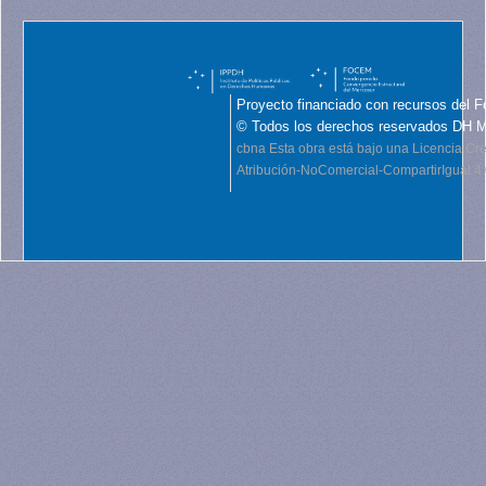
Proyecto financiado con recursos del F
© Todos los derechos reservados DH 
cbna
Esta obra está bajo una Licencia C
Atribución-NoComercial-CompartirIgual 4.0