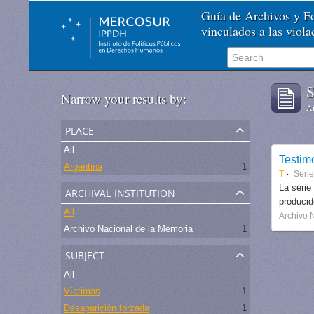
Guía de Archivos y 
vinculados a las viol
S
Narrow your results by:
Ar
place
All
Testim
Argentina
1
T
Seri
archival institution
La serie
produci
All
Archivo 
Archivo Nacional de la Memoria
1
subject
All
Víctimas
1
Desaparición forzada
1