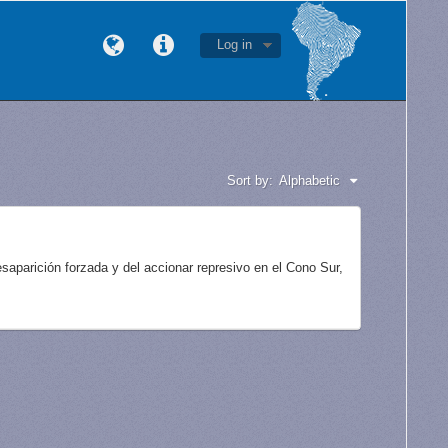
Log in
Sort by:
Alphabetic
aparición forzada y del accionar represivo en el Cono Sur,