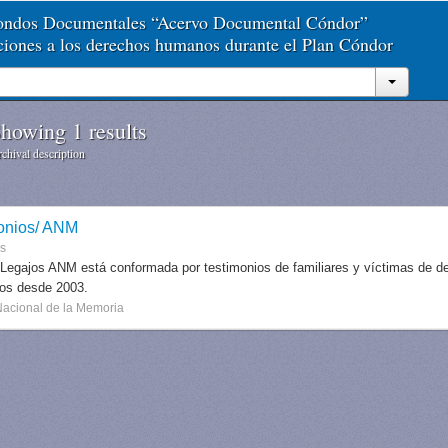
Fondos Documentales “Acervo Documental Cóndor”
aciones a los derechos humanos durante el Plan Cóndor
howing 1 results
chival description
onios/ ANM
es
 Legajos ANM está conformada por testimonios de familiares y víctimas de des
dos desde 2003.
Nacional de la Memoria