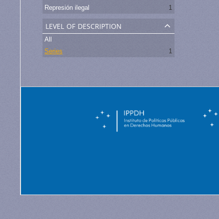
Represión ilegal
1
level of description
All
Series
1