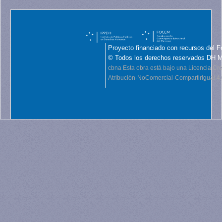
Proyecto financiado con recursos del F
© Todos los derechos reservados DH 
cbna
Esta obra está bajo una Licencia C
Atribución-NoComercial-CompartirIgual 4.0