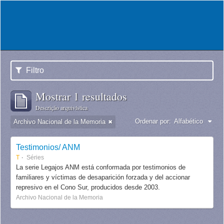
Filtro
Mostrar 1 resultados
Descrição arquivística
Ordenar por:
Alfabético
Archivo Nacional de la Memoria
Testimonios/ ANM
T
Séries
La serie Legajos ANM está conformada por testimonios de
familiares y víctimas de desaparición forzada y del accionar
represivo en el Cono Sur, producidos desde 2003.
Archivo Nacional de la Memoria