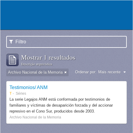
Filtro
Mostrar 1 resultados
Descrição arquivística
Ordenar por:
Mais recente
Archivo Nacional de la Memoria
Testimonios/ ANM
T
Séries
La serie Legajos ANM está conformada por testimonios de
familiares y víctimas de desaparición forzada y del accionar
represivo en el Cono Sur, producidos desde 2003.
Archivo Nacional de la Memoria