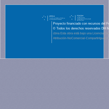
Proyecto financiado con recursos del F
© Todos los derechos reservados DH 
cbna
Esta obra está bajo una Licencia C
Atribución-NoComercial-CompartirIgual 4.0