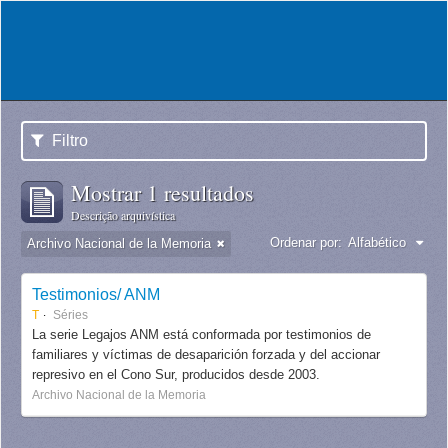
Filtro
Mostrar 1 resultados
Descrição arquivística
Ordenar por:
Alfabético
Archivo Nacional de la Memoria
Testimonios/ ANM
T
Séries
La serie Legajos ANM está conformada por testimonios de
familiares y víctimas de desaparición forzada y del accionar
represivo en el Cono Sur, producidos desde 2003.
Archivo Nacional de la Memoria