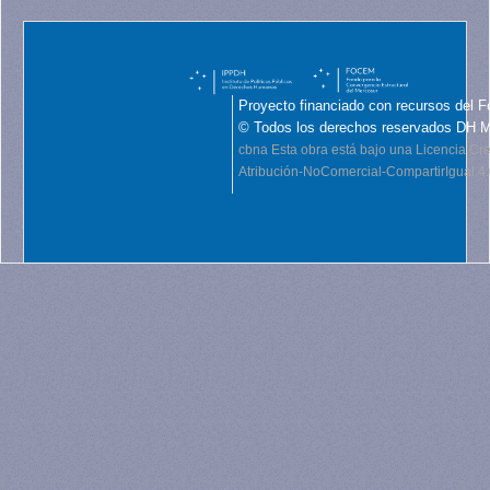
Proyecto financiado con recursos del F
© Todos los derechos reservados DH 
cbna
Esta obra está bajo una Licencia C
Atribución-NoComercial-CompartirIgual 4.0