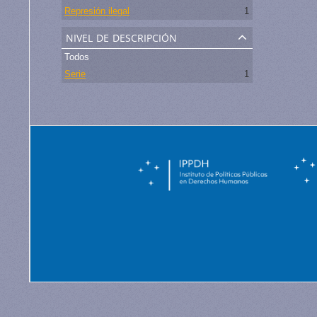
Represión ilegal
1
nivel de descripción
Todos
Serie
1