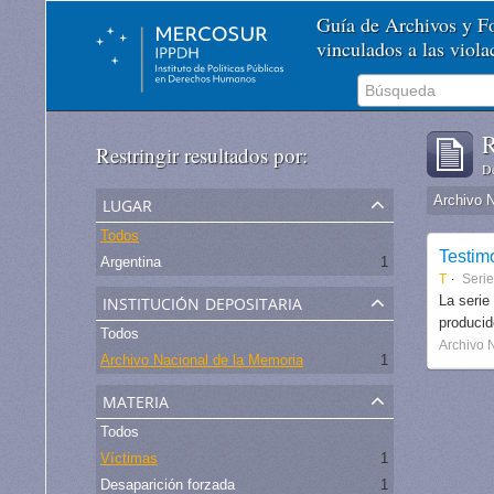
Guía de Archivos y 
vinculados a las viol
R
Restringir resultados por:
De
lugar
Archivo 
Todos
Testim
Argentina
1
T
Serie
institución depositaria
La serie
produci
Todos
Archivo 
Archivo Nacional de la Memoria
1
materia
Todos
Víctimas
1
Desaparición forzada
1