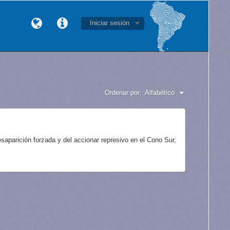
Iniciar sesión
Ordenar por:
Alfabético
aparición forzada y del accionar represivo en el Cono Sur,