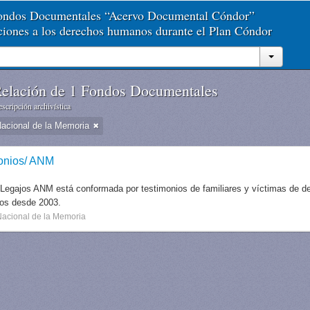
Fondos Documentales “Acervo Documental Cóndor”
aciones a los derechos humanos durante el Plan Cóndor
elación de 1 Fondos Documentales
scripción archivística
Nacional de la Memoria
onios/ ANM
 Legajos ANM está conformada por testimonios de familiares y víctimas de des
dos desde 2003.
Nacional de la Memoria