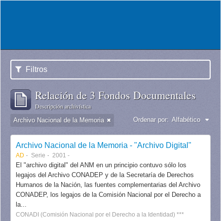
Filtros
Relación de 3 Fondos Documentales
Descripción archivística
Ordenar por:
Alfabético
Archivo Nacional de la Memoria
Archivo Nacional de la Memoria - "Archivo Digital"
AD
Serie
2001 -
El "archivo digital" del ANM en un principio contuvo sólo los
legajos del Archivo CONADEP y de la Secretaría de Derechos
Humanos de la Nación, las fuentes complementarias del Archivo
CONADEP, los legajos de la Comisión Nacional por el Derecho a
la...
CONADI (Comisión Nacional por el Derecho a la Identidad) ***