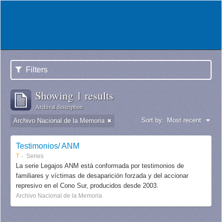
Filters
Showing 1 results
Archival description
Sort by:
Most recent
Archivo Nacional de la Memoria
Testimonios/ ANM
T
Series
La serie Legajos ANM está conformada por testimonios de
familiares y víctimas de desaparición forzada y del accionar
represivo en el Cono Sur, producidos desde 2003.
Archivo Nacional de la Memoria