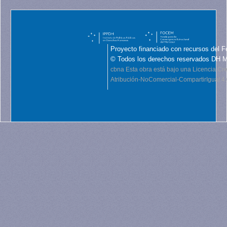
Proyecto financiado con recursos del F
© Todos los derechos reservados DH 
cbna
Esta obra está bajo una Licencia C
Atribución-NoComercial-CompartirIgual 4.0