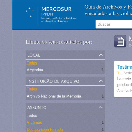
Guía de Archivos y 
vinculados a las viol
M
Limite os seus resultados por:
De
local
Todos
Testim
Argentina
1
T
Séri
instituição de arquivo
La serie
produci
Todos
Archivo 
Archivo Nacional de la Memoria
1
assunto
Todos
Víctimas
1
Desaparición forzada
1