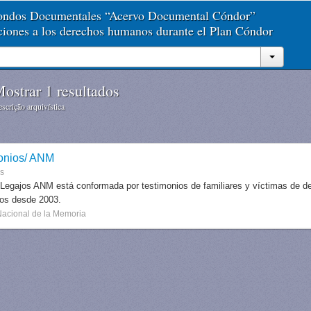
Fondos Documentales “Acervo Documental Cóndor”
aciones a los derechos humanos durante el Plan Cóndor
ostrar 1 resultados
scrição arquivística
onios/ ANM
es
 Legajos ANM está conformada por testimonios de familiares y víctimas de des
dos desde 2003.
Nacional de la Memoria