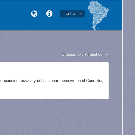
Entrar
Ordenar por:
Alfabético
aparición forzada y del accionar represivo en el Cono Sur,