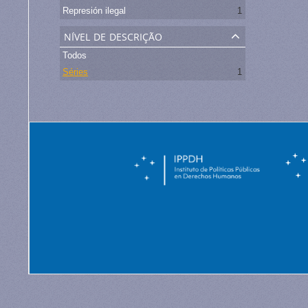
Represión ilegal
1
nível de descrição
Todos
Séries
1