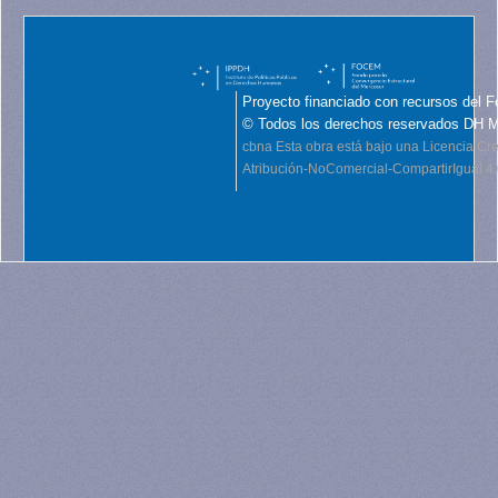
Proyecto financiado con recursos del F
© Todos los derechos reservados DH 
cbna
Esta obra está bajo una Licencia C
Atribución-NoComercial-CompartirIgual 4.0