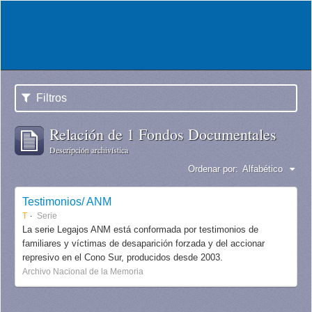
Filtros
Relación de 1 Fondos Documentales
Descripción archivística
Ordenar por:
Alfabético
Testimonios/ ANM
T
Serie
La serie Legajos ANM está conformada por testimonios de
familiares y víctimas de desaparición forzada y del accionar
represivo en el Cono Sur, producidos desde 2003.
Archivo Nacional de la Memoria