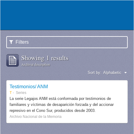
Filters
Showing 1 results
Archival description
Sort by:
Alphabetic
Testimonios/ ANM
T
Series
La serie Legajos ANM está conformada por testimonios de
familiares y víctimas de desaparición forzada y del accionar
represivo en el Cono Sur, producidos desde 2003.
Archivo Nacional de la Memoria