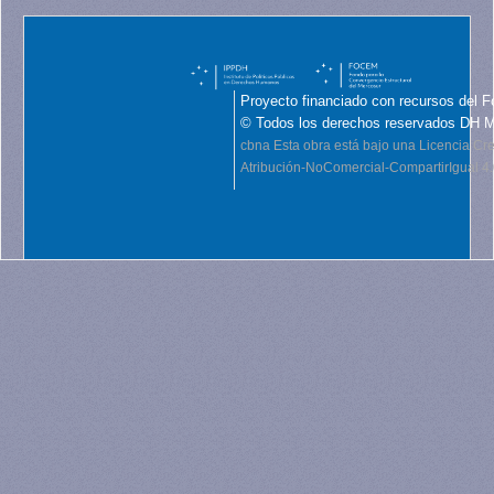
Proyecto financiado con recursos del F
© Todos los derechos reservados DH 
cbna
Esta obra está bajo una Licencia C
Atribución-NoComercial-CompartirIgual 4.0